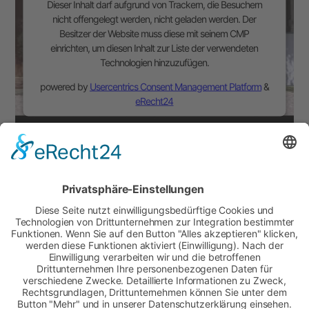
Dieser Inhalt darf aufgrund von Trackern, die Besuchern
nicht offengelegt werden, nicht geladen werden. Der
Besitzer der Website muss diese mit seinem CMP
einrichten, um diesen Inhalt zur Liste der verwendeten
Technologien hinzuzufügen.
powered by
Usercentrics Consent Management Platform
&
eRecht24
Wir benötigen Ihre Zustimmung, um den -
Service zu laden!
Dieser Inhalt darf aufgrund von Trackern, die Besuchern
nicht offengelegt werden, nicht geladen werden. Der
Besitzer der Website muss diese mit seinem CMP
einrichten, um diesen Inhalt zur Liste der verwendeten
Technologien hinzuzufügen.