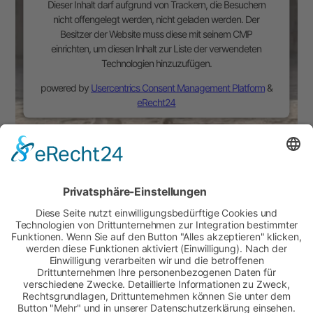
Dieser Inhalt darf aufgrund von Trackern, die Besuchern
nicht offengelegt werden, nicht geladen werden. Der
Besitzer der Website muss diese mit seinem CMP
einrichten, um diesen Inhalt zur Liste der verwendeten
Technologien hinzuzufügen.
powered by
Usercentrics Consent Management Platform
&
eRecht24
Wir benötigen Ihre Zustimmung, um den -
Service zu laden!
Dieser Inhalt darf aufgrund von Trackern, die Besuchern
nicht offengelegt werden, nicht geladen werden. Der
Besitzer der Website muss diese mit seinem CMP
einrichten, um diesen Inhalt zur Liste der verwendeten
Technologien hinzuzufügen.