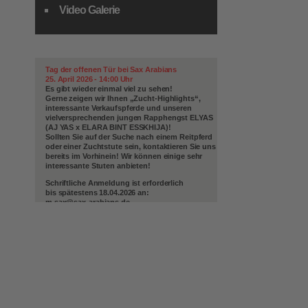
Video Galerie
NEWS
Tag der offenen Tür bei Sax Arabians
25. April 2026 - 14:00 Uhr
Es gibt wieder einmal viel zu sehen!
Gerne zeigen wir Ihnen „Zucht-Highlights“,
interessante Verkaufspferde und unseren
vielversprechenden jungen Rapphengst
ELYAS
(AJ YAS x ELARA BINT ESSKHIJA)
!
Sollten Sie auf der Suche nach einem Reitpferd
oder einer Zuchtstute sein, kontaktieren Sie uns
bereits im Vorhinein! Wir können einige sehr
interessante Stuten anbieten!
Schriftliche Anmeldung ist erforderlich
bis spätestens 18.04.2026 an:
m.sax@sax-arabians.de
Wir freuen uns auf Ihren Besuch!
ASIA BINT KHIDAR
tragend von LF AARMAAN VITTORIO
Aragno Francesca, wir sind so stolz, glücklich
und dankbar, dass Sie sich in unsere